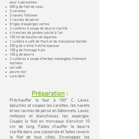
pour 4 personnes :
600 g de filet de veau
3 carottes
3 navets Teltower
2 racines de persil
8 tiges d'asperges vertes
2 cuillères à soupe de beurre clarifié
4 tranches de jambon séché à l'air
150 ml de bouillon de légumes
1 cuillère à café de thym et de marjolaine hachés
250 g de crème fraîche épaisse
100 g de fromage frais
100 g de beurre
2 cuillères à soupe d'herbes mélangées finement
hachées
sel iodé
poivre noir
cure-dent
Préparation
:
Préchauffer le four à 150° C. Lavez,
épluchez et coupez les carottes, les navets
et les racines de persil en bâtonnets. Lavez,
nettoyez et blanchissez les asperges.
Coupez le filet en morceaux d’environ 10
cm de long. Faites chauffer le beurre
clarifié dans une casserole et faites revenir
le filet de tous côtés. Enveloppez les