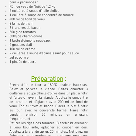
pour 4 personnes :
Rôti de veau de Noël de 1,2 kg
5 cuillères à soupe d'huile d'olive
1 cuillère à soupe de concentré de tomate
400 ml de fond de veau
2 brins de thym
6 tranches de bacon
500 g de tomates
500g de champignons
1 botte d'oignons nouveaux
2 gousses d'ail
100 ml de crème
2 cuillères à soupe d'épaississant pour sauce
sel et poivre
1 pincée de sucre
Préparation
:
Préchauffer le four à 180°C chaleur haut/bas.
Salez et poivrez la viande. Faites chauffer 3
cuillères à soupe d’huile d’olive dans un plat à rôtir
et faites-y revenir la viande. Ajoutez le concentré
de tomates et déglacez avec 200 ml de fond de
veau. Top au thym et bacon. Placez le plat à rôtir
au four avec le couvercle fermé. Faire rôtir
pendant environ 50 minutes en arrosant
fréquemment.
Retirer les tiges des tomates. Blanchir brièvement
à l’eau bouillante, éplucher et couper en dés.
Ajoutez à la viande après 20 minutes. Nettoyez ou