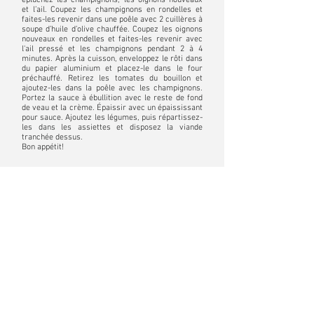
épluchez les champignons, les oignons nouveaux
et l’ail. Coupez les champignons en rondelles et
faites-les revenir dans une poêle avec 2 cuillères à
soupe d’huile d’olive chauffée. Coupez les oignons
nouveaux en rondelles et faites-les revenir avec
l'ail pressé et les champignons pendant 2 à 4
minutes. Après la cuisson, enveloppez le rôti dans
du papier aluminium et placez-le dans le four
préchauffé.
Retirez les tomates du bouillon et
ajoutez-les dans la poêle avec les champignons.
Portez la sauce à ébullition avec le reste de fond
de veau et la crème. Épaissir avec un épaississant
pour sauce.
Ajoutez les légumes, puis répartissez-
les dans les assiettes et disposez la viande
tranchée dessus.
Bon appétit!
Nichts mehr
verpassen!