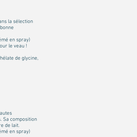
ans la sélection
s bonne
rémé en spray)
our le veau !
hélate de glycine,
hautes
s. Sa composition
e de lait.
rémé en spray)