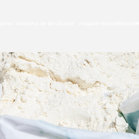
aines
substitut de lait
Qualité
magasin d'usine
Nouvell