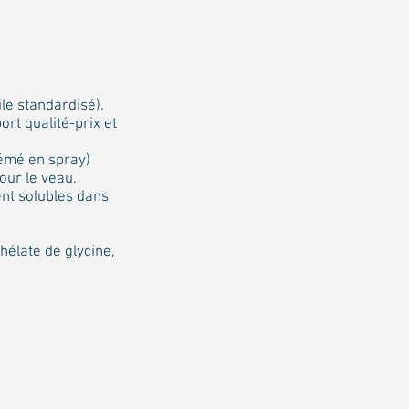
ile standardisé).
rt qualité-prix et
rémé en spray)
our le veau.
ent solubles dans
hélate de glycine,