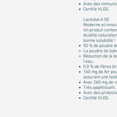
Avec des immunog
Certifié VLOG.
Lactobal A 50
Moderne et innova
Un produit contena
Acidifié naturelle
bonne solubilité !
50 % de poudre de
La poudre de babe
Réduction de la t
l’eau.
0,0 % de fibres br
160 mg de fer pou
assurant une faib
Avec 260 mg de vi
Très appétissant.
Avec des probioti
Certifié VLOG.