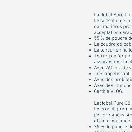
Lactobal Pure 55
Le substitut de la
des matières premi
acceptation carac
55 % de poudre de
La poudre de babe
La teneur en huile
160 mg de fer pou
assurant une faib
Avec 260 mg de vi
Très appétissant.
Avec des probioti
Avec des immunog
Certifié VLOG.
Lactobal Pure 25
Le produit premiu
performances. Aci
et sa formulation 
25 % de poudre de