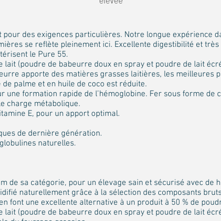
élevée
it pour des exigences particulières. Notre longue expérience d
ères se reflète pleinement ici. Excellente digestibilité et trè
térisent le Pure 55.
 lait (poudre de babeurre doux en spray et poudre de lait éc
urre apporte des matières grasses laitières, les meilleures p
 de palme et en huile de coco est réduite.
r une formation rapide de l’hémoglobine. Fer sous forme de c
le charge métabolique.
tamine E, pour un apport optimal.
ques de dernière génération.
lobulines naturelles.
m de sa catégorie, pour un élevage sain et sécurisé avec de 
difié naturellement grâce à la sélection des composants brut
en font une excellente alternative à un produit à 50 % de poudr
 lait (poudre de babeurre doux en spray et poudre de lait éc