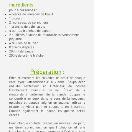
Ingrédients
pour 4 personnes :
4 pièces de roulades de boeuf
1 oignon
2 morceaux de cornichons
1 tranche de pain rassis
4 petites tranches de bacon
2 cuillères à soupe de moutarde moyennement
piquante
4 feuilles de laurier
8 grains d'épices
200 ml de sauce
200 g de crème fraîche
Préparation
:
Piler brièvement les roulades de bœuf de chaque
côté avec l'attendrisseur à viande. Saupoudrez
ensuite l’extérieur et l’intérieur de poivre
fraîchement moulu et de sel. Étalez de la
moutarde à l’intérieur de la viande. Coupez le
concombre en deux dans le sens de la longueur,
épluchez et coupez l'oignon en quatre, retirez la
croûte du vieux pain et coupez-le en 4 carrés.
Coupez également le bacon en quatre petits
carrés.
Pour chaque roulade, prenez un morceau de pain,
un demi cornichon, un quart d'oignon et une
tranche de lard que vous empilez à l'extrémité de