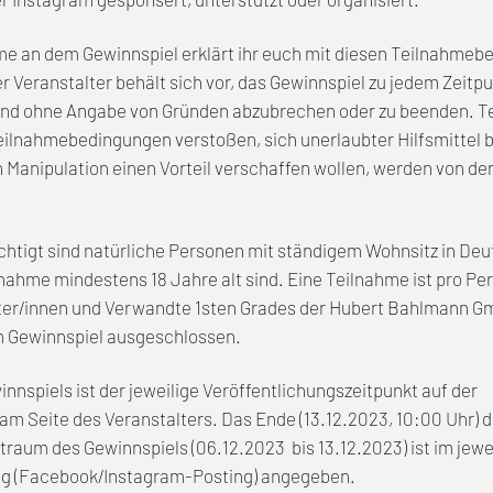
hme an dem Gewinnspiel erklärt ihr euch mit diesen Teilnahme
r Veranstalter behält sich vor, das Gewinnspiel zu jedem Zeitp
nd ohne Angabe von Gründen abzubrechen oder zu beenden. T
eilnahmebedingungen verstoßen, sich unerlaubter Hilfsmittel 
 Manipulation einen Vorteil verschaffen wollen, werden von de
htigt sind natürliche Personen mit ständigem Wohnsitz in Deu
lnahme mindestens 18 Jahre alt sind. Eine Teilnahme ist pro Pe
ter/innen und Verwandte 1sten Grades der Hubert Bahlmann Gm
m Gewinnspiel ausgeschlossen.
nnspiels ist der jeweilige Veröffentlichungszeitpunkt auf der
m Seite des Veranstalters. Das Ende (13.12.2023, 10:00 Uhr) 
raum des Gewinnspiels (06.12.2023 bis 13.12.2023) ist im jewe
ag (Facebook/Instagram-Posting) angegeben.