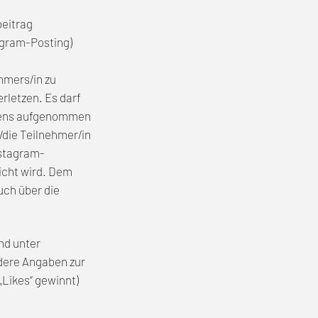
beitrag
agram-Posting)
hmers/in zu
rletzen. Es darf
eigens aufgenommen
/die Teilnehmer/in
nstagram-
icht wird. Dem
uch über die
nd unter
ndere Angaben zur
„Likes“ gewinnt)