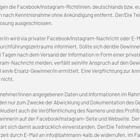
gegen die Facebook/Instagram-Richtlinien, deutschlands bzw. 
n nach Kenntnisnahme ohne Ankündigung entfernt. Der/Die Tei
rlosung ausgeschlossen.
er/in wird via privater Facebook/Instagram-Nachricht oder E-M
urchführungszeitraums informiert. Sollte sich der/die Gewinner
i Tagen nach dem Versand der Information in Form einer privat
am-Nachricht melden, verfällt sein/ihr Anspruch auf den Gewi
ll ein/e Ersatz-Gewinner/in ermittelt. Eine Verpflichtung zur A
nicht.
eilnehmer/innen angegebenen Daten und Informationen im Rah
den nur zum Zwecke der Abwicklung und Dokumentation des G
kludiert auch die Veröffentlichung des Namens und des Profilb
winnerin auf der Facebook/Instagram-Seite und Webseite. Der
lärt sich damit ausdrücklich einverstanden. Der/Die Teilnehme
zeit durch E-Mail an
info@bahlmann-kalb.de
widerrufen. Im Fa