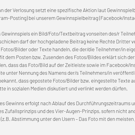
n der Verlosung setzt eine spezifische Aktion laut Gewinnspiel
ram-Posting) bei unserem Gewinnspielbeitrag (Facebook/Inst
 Gewinnspiels ein Bild/Foto/Textbeitrag vonseiten des/r Teilne
schicken darf der hochgeladene Beitrag keine Rechte Dritter ve
 Fotos/Bilder oder Texte handeln, die der/die Teilnehmer/in 
 Mit dem Posten bzw. Zusenden des Fotos/Bildes erklärt sich der
en, dass das Foto/Bild auf der Zeitleiste sowie im Facebook/I
te unter Nennung des Namens der/s Teilnehmers/in veröffentl
 bekannt, dass gepostete Fotos/Bilder bzw. eingestellte Texte a
te in sozialen Medien diskutiert und verlinkt werden dürfen.
des Gewinns erfolgt nach Ablauf des Durchführungszeitraums u
s Zufallsprinzips und des Vier-Augen-Prinzips, sofern nicht a
(z.B. Abstimmung unter den Usern – Das Foto mit den meisten 