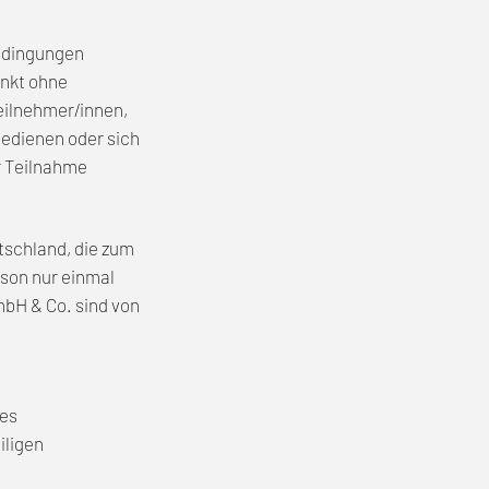
bedingungen
unkt ohne
eilnehmer/innen,
bedienen oder sich
r Teilnahme
tschland, die zum
rson nur einmal
bH & Co. sind von
des
iligen