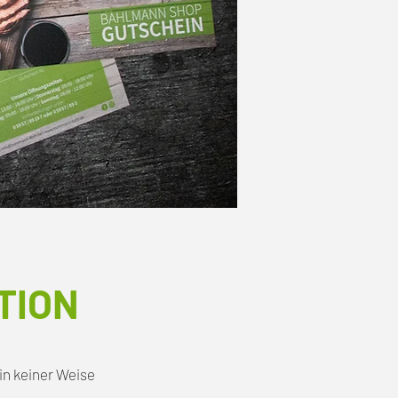
TION
in keiner Weise