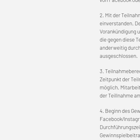
2. Mit der Teilna
einverstanden. De
Vorankündigung u
die gegen diese T
anderweitig durch
ausgeschlossen.
3. Teilnahmeberec
Zeitpunkt der Tei
möglich. Mitarbei
der Teillnahme a
4. Beginn des Gewi
Facebook/Instagra
Durchführungszeit
Gewinnspielbeitr