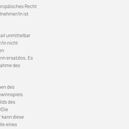
europäisches Recht
lnehmer/in ist
ail unmittelbar
/in nicht
en
nn ersatzlos. Es
nnahme des
men des
ewinnspiels
ilds des
/Die
r kann diese
lle eines