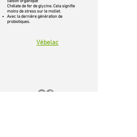
liaison organique
Chélate de fer de glycine. Cela signifie
moins de stress sur le mollet.
Avec la dernière génération de
probiotiques.
Vébelac
Nichts mehr
verpassen!
Ich stimme der
Datenschutzerklärung zu.
Datenschutzerklärung lesen