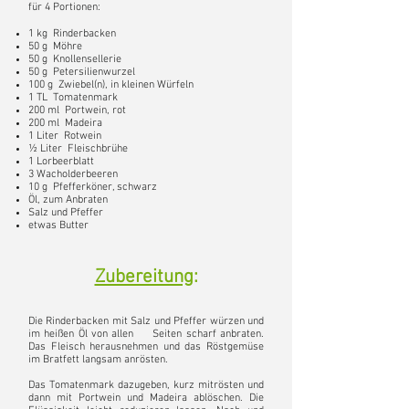
für 4 Portionen:
1 kg Rinderbacken
50 g Möhre
50 g Knollensellerie
50 g Petersilienwurzel
100 g Zwiebel(n), in kleinen Würfeln
1 TL Tomatenmark
200 ml Portwein, rot
200 ml Madeira
1 Liter Rotwein
½ Liter Fleischbrühe
1 Lorbeerblatt
3 Wacholderbeeren
10 g Pfefferköner, schwarz
Öl, zum Anbraten
Salz und Pfeffer
etwas Butter
Zubereitung
:
Die Rinderbacken mit Salz und Pfeffer würzen und
im heißen Öl von allen Seiten scharf anbraten.
Das Fleisch herausnehmen und das Röstgemüse
im Bratfett langsam anrösten.
Das Tomatenmark dazugeben, kurz mitrösten und
dann mit Portwein und Madeira ablöschen. Die