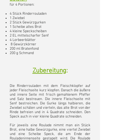
für 4 Portionen:
4 Stück Rinderrouladen
1 Zwiebel
2 Stück Gewürzgurken
1 Scheibe altes Brot
4 kleine Speckscheiben
2 EL mittelscharfer Senf
4 Lorbeerblätter
8 Gewürzkörner
200 ml Bratenfond
200 g Schmand
Zubereitung
:
Die Rinderrouladen mit dem Fleischklopfer auf
jeder Fleischseite kurz klopfen. Danach die äußere
und innere Seite mit frisch gemahlenem Pfeffer
und Salz bestreuen. Die innere Fleischseite mit
Senf bestreichen. Die Gurke längs halbieren, die
Zwiebel schälen und vierteln, das alte Brot von der
Rinde befreien und in 4 Quadrate schneiden. Den
Speck auch in vier kleine Quadrate schneiden.
Für jeweils eine Roulade nimmt man ein Stück
Brot, eine halbe Gewürzgurke, eine viertel Zwiebel
und eine Scheibe Speck, die am Ende der
Rouladeninnenseite gestapelt wird. Die Roulade